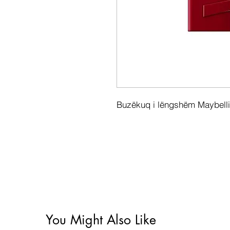
Buzëkuq i lëngshëm Maybellin
You Might Also Like