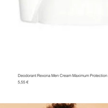
Deodorant Rexona Men Cream Maximum Protection 
Price
5,55 €