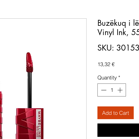
Buzëkuq i l
Vinyl Ink, 5
SKU: 3015
Price
13,32 €
Quantity
*
Add to Cart