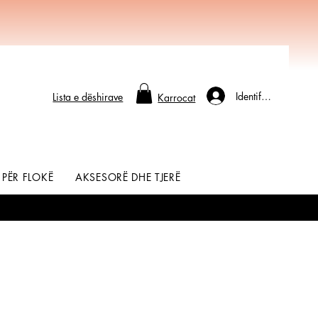
Identifikohu
Lista e dëshirave
Karrocat
 PËR FLOKË
AKSESORË DHE TJERË