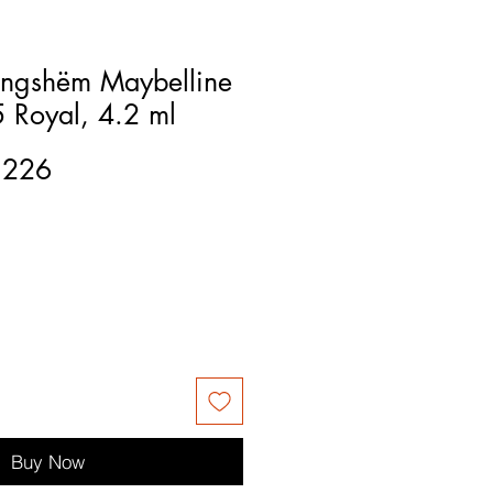
ëngshëm Maybelline
5 Royal, 4.2 ml
3226
Buy Now