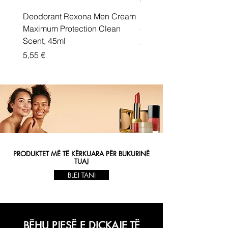
Deodorant Rexona Men Cream
Rexona maximum protec
Maximum Protection Clean
cream Active Shield
Scent, 45ml
Price
5,55 €
Price
5,55 €
PRODUKTET MË TË KËRKUARA PËR BUKURINË
TUAJ
BLEJ TANI
BËHU PJESË E DIÇKAJE TË