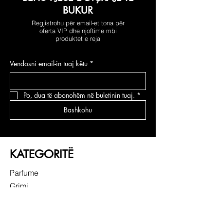
BUKUR
Regjistrohu për email-et tona për
oferta VIP dhe njoftime mbi
produktet e reja
Vendosni email-in tuaj këtu
*
Po, dua të abonohëm në buletinin tuaj.
*
Bashkohu
KATEGORITË
Parfume
Grimi
Kujdesi për fytyrën
Kujdesi për flokë