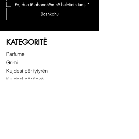
Po, dua të abonohëm në buletinin tuaj.
*
Bashkohu
KATEGORITË
Parfume
Grimi
Kujdesi për fytyrën
Kujdesi për flokë
LIDHJE TË SHPEJTA
RRETH NESH
SHËRBIMI NDAJ KLIENTIT