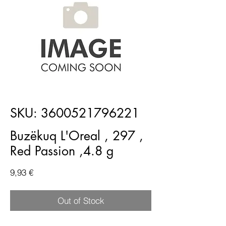
SKU: 3600521796221
Buzëkuq L'Oreal , 297 ,
Red Passion ,4.8 g
Price
9,93 €
Out of Stock