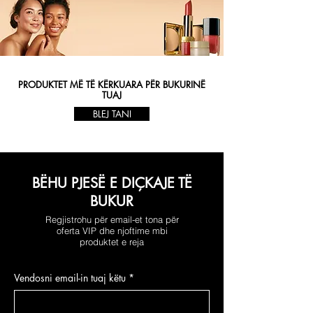
PRODUKTET MË TË KËRKUARA PËR BUKURINË
TUAJ
BLEJ TANI
BËHU PJESË E DIÇKAJE TË
BUKUR
Regjistrohu për email-et tona për
oferta VIP dhe njoftime mbi
produktet e reja
Vendosni email-in tuaj këtu
*