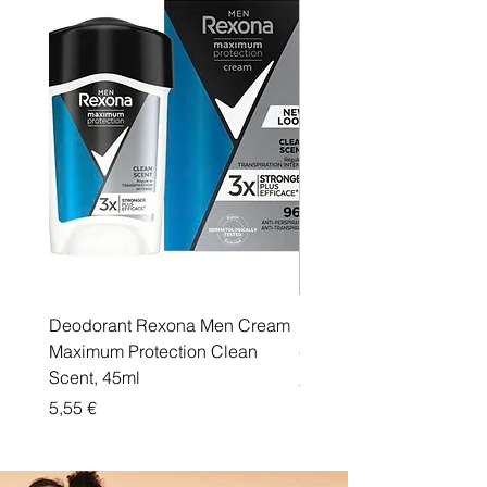
Deodorant Rexona Men Cream
Rexona maximum protec
Maximum Protection Clean
cream Active Shield
Scent, 45ml
Price
5,55 €
Price
5,55 €