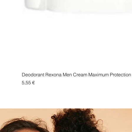
Deodorant Rexona Men Cream Maximum Protection 
Price
5,55 €