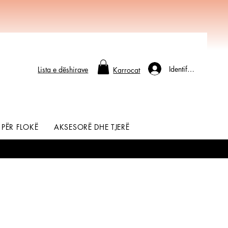
Identifikohu
Lista e dëshirave
Karrocat
 PËR FLOKË
AKSESORË DHE TJERË