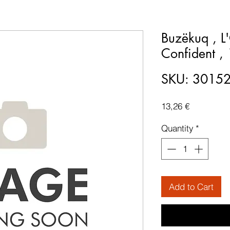
Buzëkuq , L
Confident ,
SKU: 3015
Price
13,26 €
Quantity
*
Add to Cart