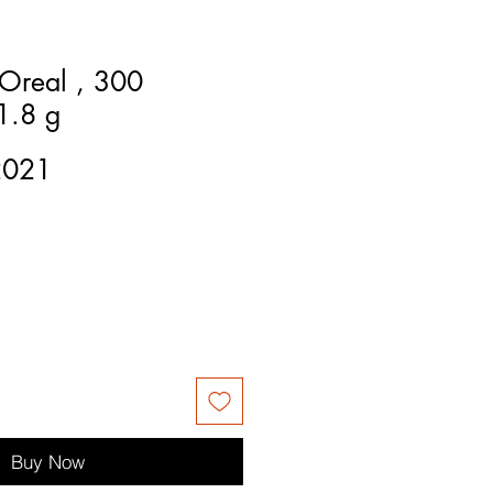
'Oreal , 300
 1.8 g
2021
Buy Now