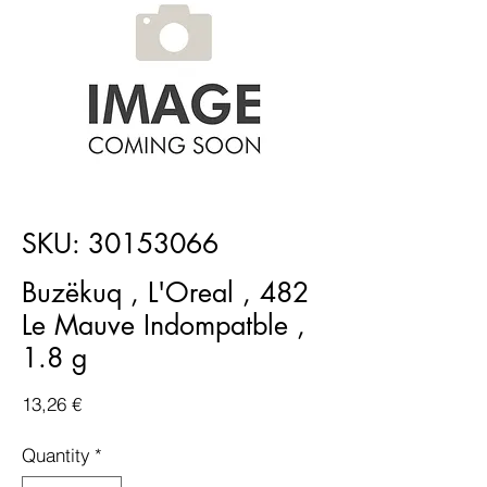
SKU: 30153066
Buzëkuq , L'Oreal , 482
Le Mauve Indompatble ,
1.8 g
Price
13,26 €
Quantity
*