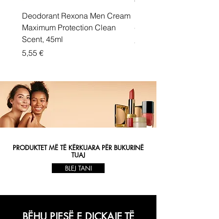
Deodorant Rexona Men Cream
Rexona maximum protec
Maximum Protection Clean
cream Active Shield
Scent, 45ml
Price
5,55 €
Price
5,55 €
PRODUKTET MË TË KËRKUARA PËR BUKURINË
TUAJ
BLEJ TANI
BËHU PJESË E DIÇKAJE TË