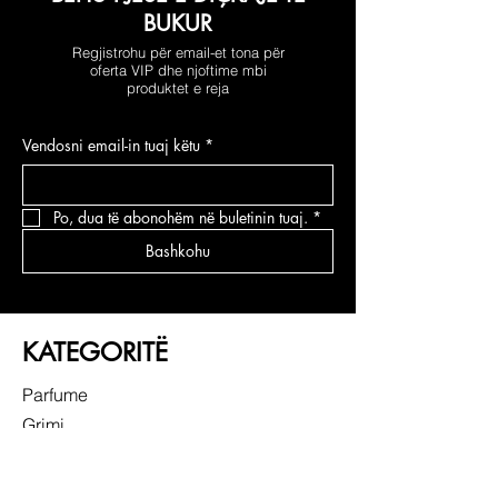
BUKUR
Regjistrohu për email-et tona për
oferta VIP dhe njoftime mbi
produktet e reja
Vendosni email-in tuaj këtu
*
Po, dua të abonohëm në buletinin tuaj.
*
Bashkohu
KATEGORITË
Parfume
Grimi
Kujdesi për fytyrën
Kujdesi për flokë