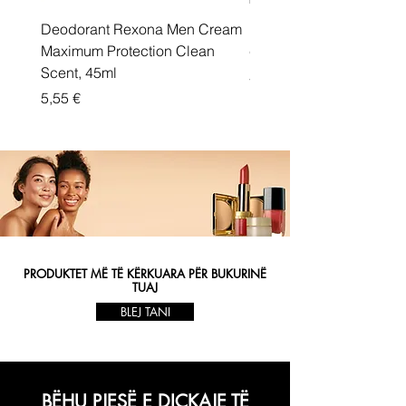
Deodorant Rexona Men Cream
Rexona maximum protec
Maximum Protection Clean
cream Active Shield
Scent, 45ml
Price
5,55 €
Price
5,55 €
PRODUKTET MË TË KËRKUARA PËR BUKURINË
TUAJ
BLEJ TANI
BËHU PJESË E DIÇKAJE TË