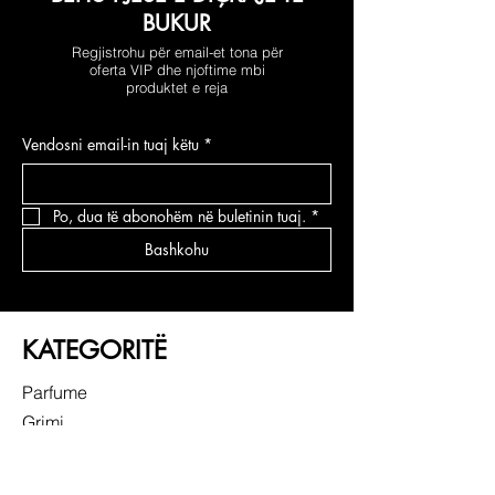
BUKUR
Regjistrohu për email-et tona për
oferta VIP dhe njoftime mbi
produktet e reja
Vendosni email-in tuaj këtu
*
Po, dua të abonohëm në buletinin tuaj.
*
Bashkohu
KATEGORITË
Parfume
Grimi
Kujdesi për fytyrën
Kujdesi për flokë