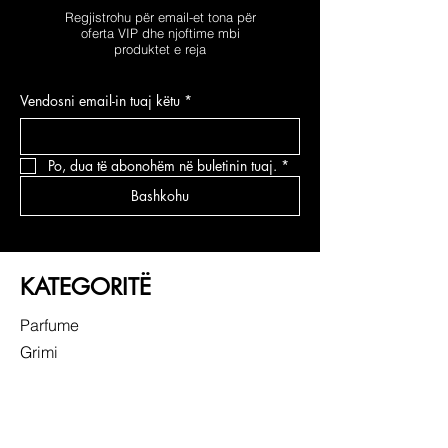
Regjistrohu për email-et tona për
oferta VIP dhe njoftime mbi
produktet e reja
Vendosni email-in tuaj këtu
*
Po, dua të abonohëm në buletinin tuaj.
*
Bashkohu
KATEGORITË
Parfume
Grimi
Kujdesi për fytyrën
Kujdesi për flokë