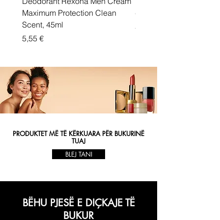
Deodorant Rexona Men Cream
Rexona maximum protec
Maximum Protection Clean
cream Active Shield
Scent, 45ml
Price
5,55 €
Price
5,55 €
PRODUKTET MË TË KËRKUARA PËR BUKURINË
TUAJ
BLEJ TANI
BËHU PJESË E DIÇKAJE TË
BUKUR