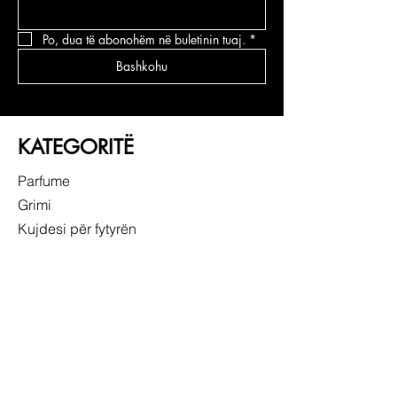
Po, dua të abonohëm në buletinin tuaj.
*
Bashkohu
KATEGORITË
Parfume
Grimi
Kujdesi për fytyrën
Kujdesi për flokë
LIDHJE TË SHPEJTA
RRETH NESH