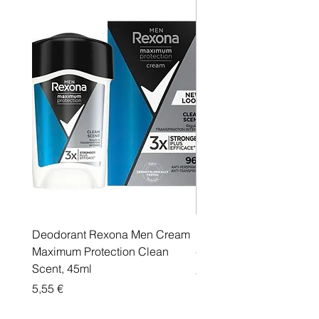
Deodorant Rexona Men Cream
Rexona maximum protec
Maximum Protection Clean
cream Active Shield
Scent, 45ml
Price
5,55 €
Price
5,55 €