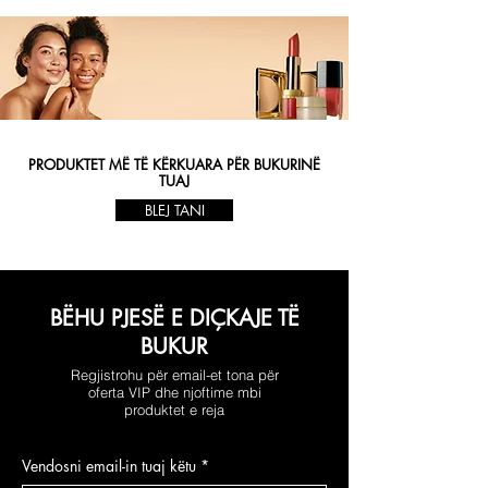
PRODUKTET MË TË KËRKUARA PËR BUKURINË
TUAJ
BLEJ TANI
BËHU PJESË E DIÇKAJE TË
BUKUR
Regjistrohu për email-et tona për
oferta VIP dhe njoftime mbi
produktet e reja
Vendosni email-in tuaj këtu
*