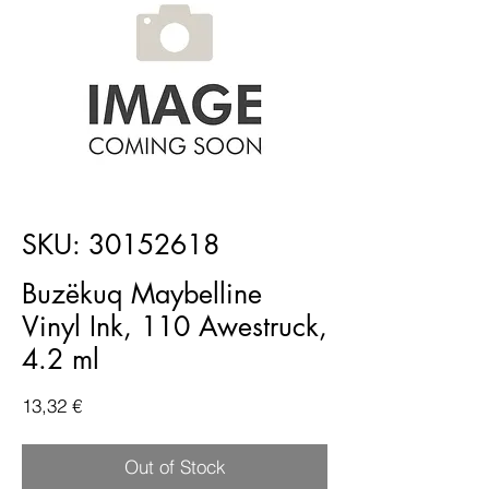
SKU: 30152618
Buzëkuq Maybelline
Vinyl Ink, 110 Awestruck,
4.2 ml
Price
13,32 €
Out of Stock