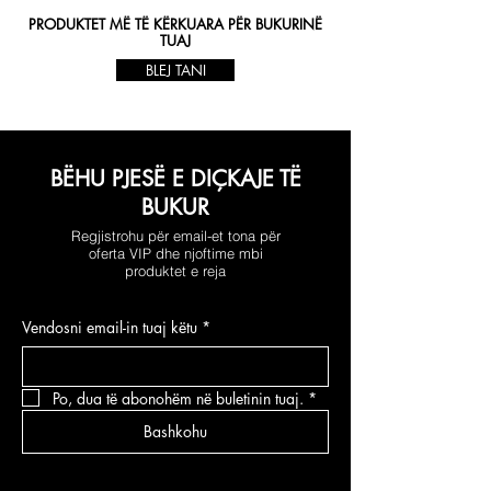
PRODUKTET MË TË KËRKUARA PËR BUKURINË
TUAJ
BLEJ TANI
BËHU PJESË E DIÇKAJE TË
BUKUR
Regjistrohu për email-et tona për
oferta VIP dhe njoftime mbi
produktet e reja
Vendosni email-in tuaj këtu
*
Po, dua të abonohëm në buletinin tuaj.
*
Bashkohu