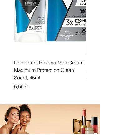
Deodorant Rexona Men Cream
Rexona maximum protec
Maximum Protection Clean
cream Active Shield
Scent, 45ml
Price
5,55 €
Price
5,55 €