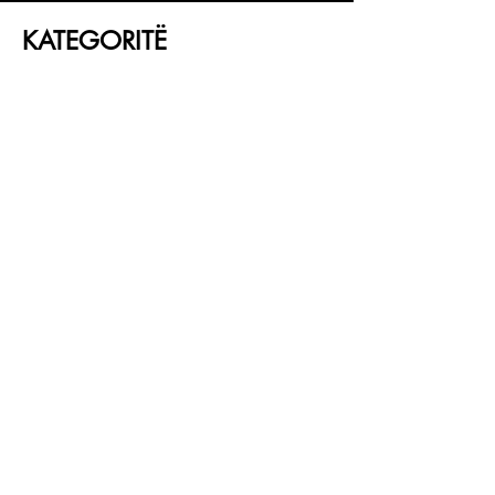
KATEGORITË
Parfume
Grimi
Kujdesi për fytyrën
Kujdesi për flokë
LIDHJE TË SHPEJTA
RRETH NESH
SHËRBIMI NDAJ KLIENTIT
NDJEK
Instagram