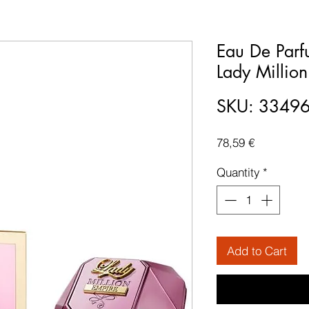
Eau De Par
Lady Millio
SKU: 3349
Price
78,59 €
Quantity
*
Add to Cart