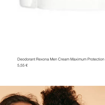
Deodorant Rexona Men Cream Maximum Protection 
Price
5,55 €