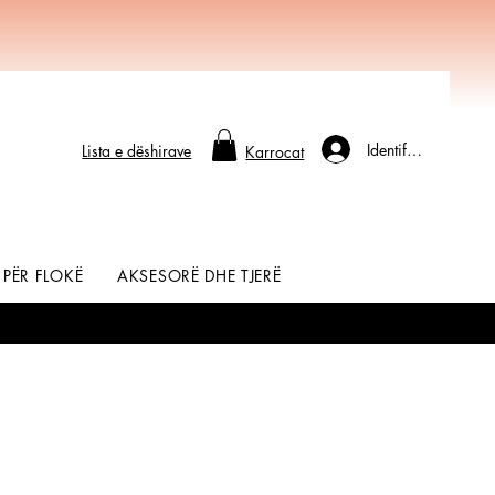
Identifikohu
Lista e dëshirave
Karrocat
 PËR FLOKË
AKSESORË DHE TJERË