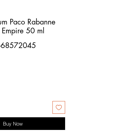
fum Paco Rabanne
n Empire 50 ml
668572045
Buy Now