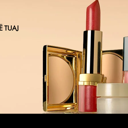
Ë TUAJ