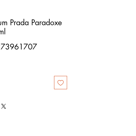
um Prada Paradoxe
ml
273961707