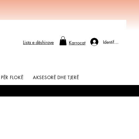
Identifikohu
Lista e dëshirave
Karrocat
 PËR FLOKË
AKSESORË DHE TJERË