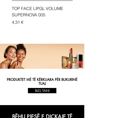
TOP FACE LIPGL VOLUME
Traka depiluese Vicotir
SUPERNOVA 005
20 cope
Price
Price
4,31 €
4,33 €
PRODUKTET MË TË KËRKUARA PËR BUKURINË
TUAJ
BLEJ TANI
BËHU PJESË E DIÇKAJE TË