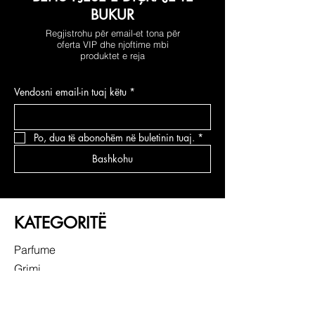
BUKUR
Regjistrohu për email-et tona për
oferta VIP dhe njoftime mbi
produktet e reja
Vendosni email-in tuaj këtu
*
Po, dua të abonohëm në buletinin tuaj.
*
Bashkohu
KATEGORITË
Parfume
Grimi
Kujdesi për fytyrën
Kujdesi për flokë