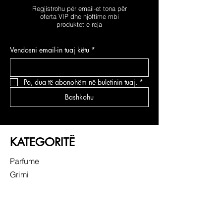
Regjistrohu për email-et tona për
oferta VIP dhe njoftime mbi
produktet e reja
Vendosni email-in tuaj këtu
*
Po, dua të abonohëm në buletinin tuaj.
*
Bashkohu
KATEGORITË
Parfume
Grimi
Kujdesi për fytyrën
Kujdesi për flokë