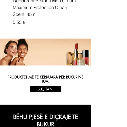
Deodorant Rexona Men Cream
Rexona maximum protec
Maximum Protection Clean
cream Active Shield
Scent, 45ml
Price
5,55 €
Price
5,55 €
PRODUKTET MË TË KËRKUARA PËR BUKURINË
TUAJ
BLEJ TANI
BËHU PJESË E DIÇKAJE TË
BUKUR