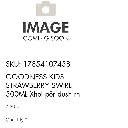
SKU: 17854107458
GOODNESS KIDS
STRAWBERRY SWIRL
500ML Xhel për dush rn
Price
7,20 €
Quantity
*