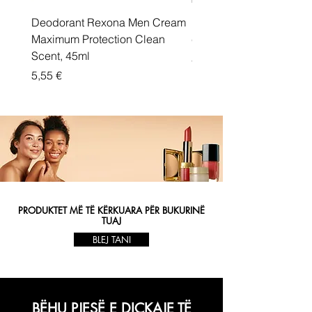
Deodorant Rexona Men Cream
Rexona maximum protec
Maximum Protection Clean
cream Active Shield
Scent, 45ml
Price
5,55 €
Price
5,55 €
PRODUKTET MË TË KËRKUARA PËR BUKURINË
TUAJ
BLEJ TANI
BËHU PJESË E DIÇKAJE TË