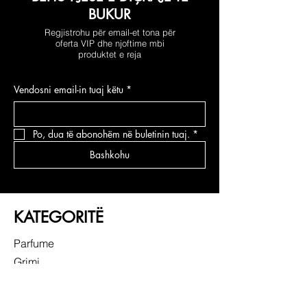
BUKUR
Regjistrohu për email-et tona për
oferta VIP dhe njoftime mbi
produktet e reja
Vendosni email-in tuaj këtu
*
Po, dua të abonohëm në buletinin tuaj.
*
Bashkohu
KATEGORITË
Parfume
Grimi
Kujdesi për fytyrën
Kujdesi për flokë