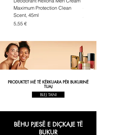
Deodorant Rexona Men Cream
Rexona maximum protec
Maximum Protection Clean
cream Active Shield
Scent, 45ml
Price
5,55 €
Price
5,55 €
PRODUKTET MË TË KËRKUARA PËR BUKURINË
TUAJ
BLEJ TANI
BËHU PJESË E DIÇKAJE TË
BUKUR