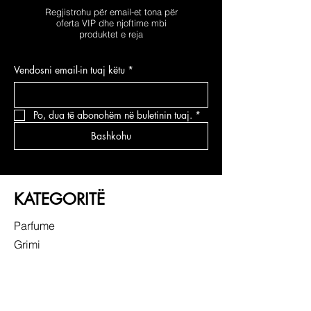
Regjistrohu për email-et tona për
oferta VIP dhe njoftime mbi
produktet e reja
Vendosni email-in tuaj këtu
*
Po, dua të abonohëm në buletinin tuaj.
*
Bashkohu
KATEGORITË
Parfume
Grimi
Kujdesi për fytyrën
Kujdesi për flokë