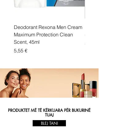
Deodorant Rexona Men Cream
Rexona maximum protec
Maximum Protection Clean
cream Active Shield
Scent, 45ml
Price
5,55 €
Price
5,55 €
PRODUKTET MË TË KËRKUARA PËR BUKURINË
TUAJ
BLEJ TANI