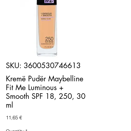
SKU: 3600530746613
Kremë Pudër Maybelline
Fit Me Luminous +
Smooth SPF 18, 250, 30
ml
Price
11,65 €