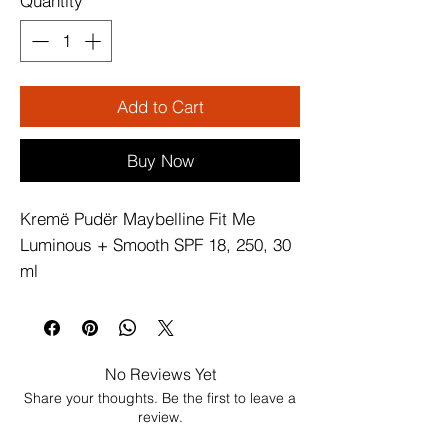
Quantity
*
Add to Cart
Buy Now
Kremë Pudër Maybelline Fit Me 
Luminous + Smooth SPF 18, 250, 30 
ml
No Reviews Yet
Share your thoughts. Be the first to leave a
review.