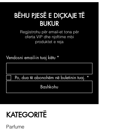
BËHU PJESË E DIÇKAJE TË
BUKUR
Regjistrohu për email-et tona për
oferta VIP dhe njoftime mbi
produktet e reja
Vendosni email-in tuaj këtu
*
Po, dua të abonohëm në buletinin tuaj.
*
Bashkohu
KATEGORITË
Parfume
Grimi