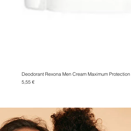
Deodorant Rexona Men Cream Maximum Protection 
Price
5,55 €