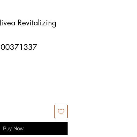
ivea Revitalizing
800371337
Buy Now