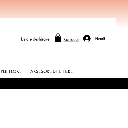
Identifikohu
Lista e dëshirave
Karrocat
 PËR FLOKË
AKSESORË DHE TJERË