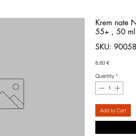
Krem nate N
55+ , 50 ml
SKU: 9005
Price
8,60 €
Quantity
*
Add to Cart