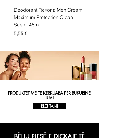
Deodorant Rexona Men Cream
Rexona maximum protec
Maximum Protection Clean
cream Active Shield
Scent, 45ml
Price
5,55 €
Price
5,55 €
PRODUKTET MË TË KËRKUARA PËR BUKURINË
TUAJ
BLEJ TANI
BËHU PJESË E DIÇKAJE TË