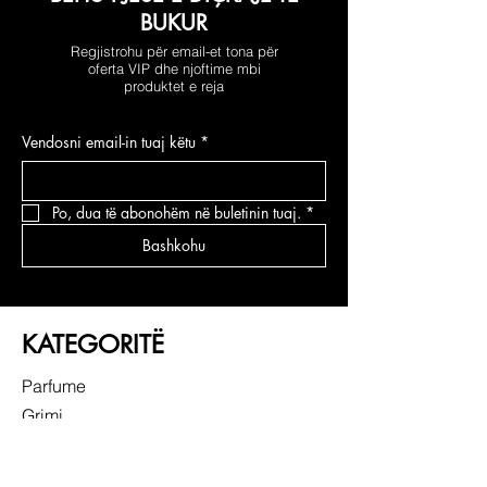
BUKUR
Regjistrohu për email-et tona për
oferta VIP dhe njoftime mbi
produktet e reja
Vendosni email-in tuaj këtu
*
Po, dua të abonohëm në buletinin tuaj.
*
Bashkohu
KATEGORITË
Parfume
Grimi
Kujdesi për fytyrën
Kujdesi për flokë