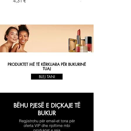
Price
Price
4,31 €
4,33 €
PRODUKTET MË TË KËRKUARA PËR BUKURINË
TUAJ
BLEJ TANI
BËHU PJESË E DIÇKAJE TË
BUKUR
Regjistrohu për email-et tona për
oferta VIP dhe njoftime mbi
produktet e reja