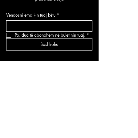
Vendosni email-in tuaj këtu
*
Po, dua të abonohëm në buletinin tuaj.
*
Bashkohu
KATEGORITË
Parfume
Grimi
Kujdesi për fytyrën
Kujdesi për flokë