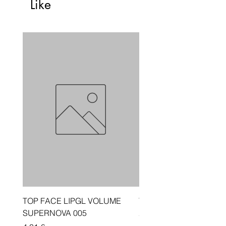
Like
TOP FACE LIPGL VOLUME
Traka depiluese Vicotir
SUPERNOVA 005
20 cope