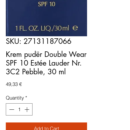
SKU: 27131187066
Krem pudër Double Wear
SPF 10 Estée Lauder Nr.
3C2 Pebble, 30 ml
Price
49,33 €
Quantity
*
Add to Cart