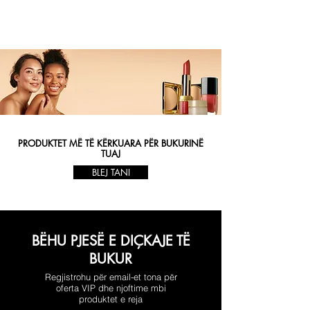
PRODUKTET MË TË KËRKUARA PËR BUKURINË
TUAJ
BLEJ TANI
BËHU PJESË E DIÇKAJE TË
BUKUR
Regjistrohu për email-et tona për
oferta VIP dhe njoftime mbi
produktet e reja