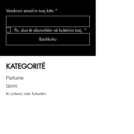
Vendosni email-in tuaj këtu
*
Po, dua të abonohëm në buletinin tuaj.
*
Bashkohu
KATEGORITË
Parfume
Grimi
Kujdesi për fytyrën
Kujdesi për flokë