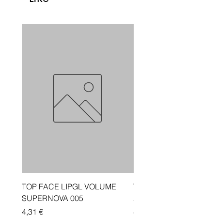
TOP FACE LIPGL VOLUME
Traka depiluese Vicotir
SUPERNOVA 005
20 cope
Price
Price
4,31 €
4,33 €