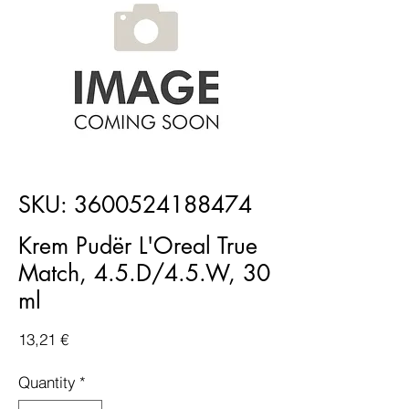
SKU: 3600524188474
Krem Pudër L'Oreal True
Match, 4.5.D/4.5.W, 30
ml
Price
13,21 €
Quantity
*