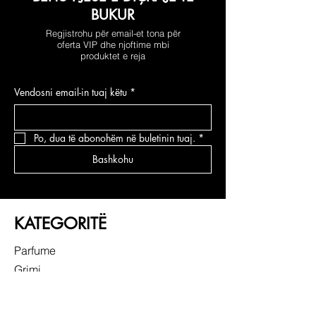
BUKUR
Regjistrohu për email-et tona për
oferta VIP dhe njoftime mbi
produktet e reja
Vendosni email-in tuaj këtu
*
Po, dua të abonohëm në buletinin tuaj.
*
Bashkohu
KATEGORITË
Parfume
Grimi
Kujdesi për fytyrën
Kujdesi për flokë