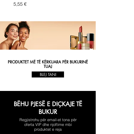
Price
5,55 €
PRODUKTET MË TË KËRKUARA PËR BUKURINË
TUAJ
BLEJ TANI
BËHU PJESË E DIÇKAJE TË
BUKUR
Regjistrohu për email-et tona për
oferta VIP dhe njoftime mbi
produktet e reja