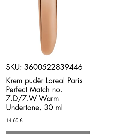
SKU: 3600522839446
Krem pudër Loreal Paris
Perfect Match no.
7.D/7.W Warm
Undertone, 30 ml
Price
14,65 €