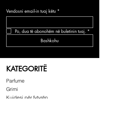
Vendosni email-in tuaj këtu
*
Po, dua të abonohëm në buletinin tuaj.
*
Bashkohu
KATEGORITË
Parfume
Grimi
Kujdesi për fytyrën
Kujdesi për flokë