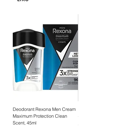
Deodorant Rexona Men Cream
Rexona maximum protec
Maximum Protection Clean
cream Active Shield
Scent, 45ml
Price
5,55 €