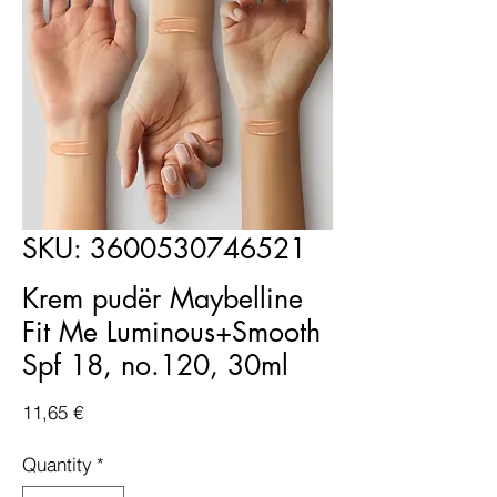
SKU: 3600530746521
Krem pudër Maybelline
Fit Me Luminous+Smooth
Spf 18, no.120, 30ml
Price
11,65 €
Quantity
*