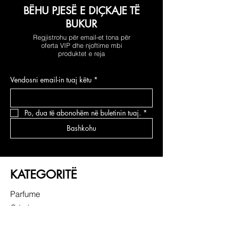
BËHU PJESË E DIÇKAJE TË
BUKUR
Regjistrohu për email-et tona për
oferta VIP dhe njoftime mbi
produktet e reja
Vendosni email-in tuaj këtu
*
Po, dua të abonohëm në buletinin tuaj.
*
Bashkohu
KATEGORITË
Parfume
Grimi
Kujdesi për fytyrën