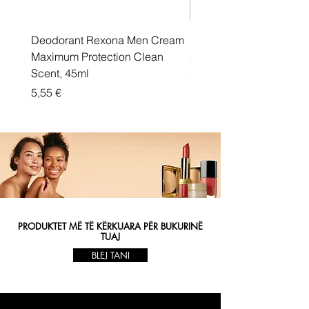
Deodorant Rexona Men Cream
Rexona maximum protec
Maximum Protection Clean
cream Active Shield
Scent, 45ml
Price
5,55 €
Price
5,55 €
PRODUKTET MË TË KËRKUARA PËR BUKURINË
TUAJ
BLEJ TANI