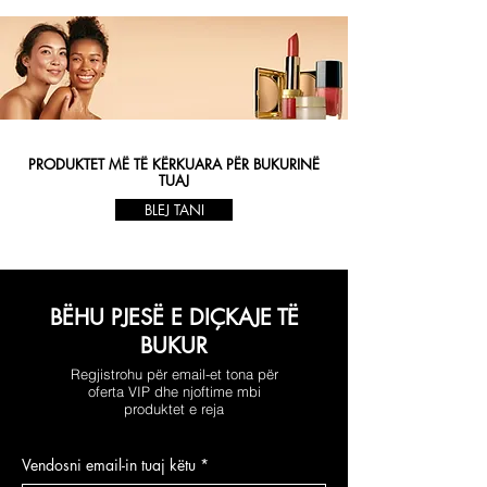
PRODUKTET MË TË KËRKUARA PËR BUKURINË
TUAJ
BLEJ TANI
BËHU PJESË E DIÇKAJE TË
BUKUR
Regjistrohu për email-et tona për
oferta VIP dhe njoftime mbi
produktet e reja
Vendosni email-in tuaj këtu
*