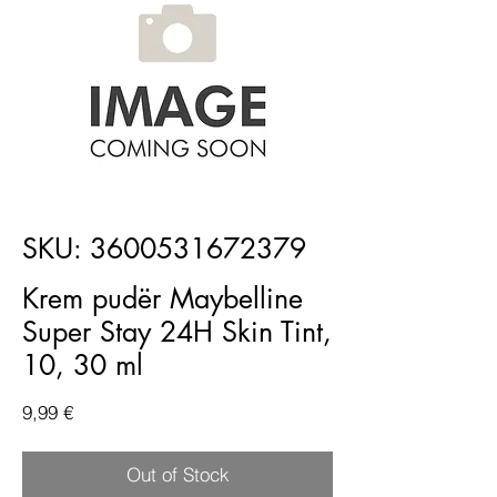
SKU: 3600531672379
Krem pudër Maybelline
Super Stay 24H Skin Tint,
10, 30 ml
Price
9,99 €
Out of Stock