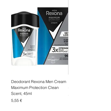
Deodorant Rexona Men Cream
Rexona maximum protec
Maximum Protection Clean
cream Active Shield
Scent, 45ml
Price
5,55 €
Price
5,55 €