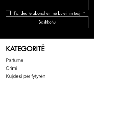
Po, dua të abonohëm në buletinin tuaj.
*
Bashkohu
KATEGORITË
Parfume
Grimi
Kujdesi për fytyrën
Kujdesi për flokë
LIDHJE TË SHPEJTA
RRETH NESH