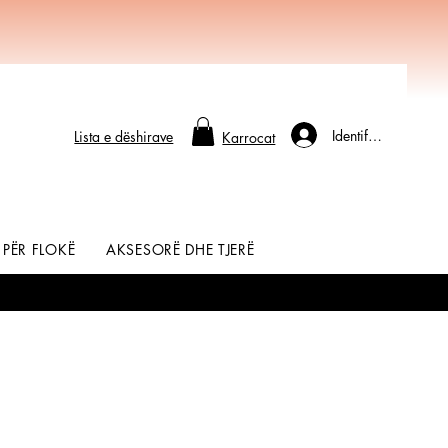
Identifikohu
Lista e dëshirave
Karrocat
 PËR FLOKË
AKSESORË DHE TJERË