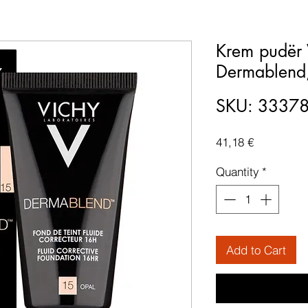
Krem pudër 
Dermablend
SKU: 3337
Price
41,18 €
Quantity
*
Add to Cart