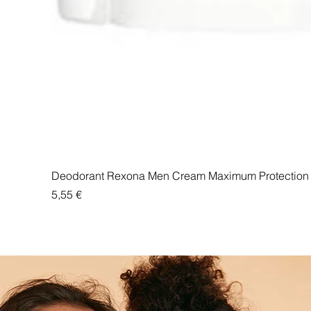
Deodorant Rexona Men Cream Maximum Protection 
Price
5,55 €