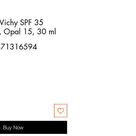
Vichy SPF 35
, Opal 15, 30 ml
871316594
Buy Now