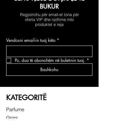
BUKUR
Regjistrohu për email-et tona për
oferta VIP dhe njoftime mbi
produktet e reja
Vendosni email-in tuaj këtu
*
Po, dua të abonohëm në buletinin tuaj.
*
Bashkohu
KATEGORITË
Parfume
Grimi
Kujdesi për fytyrën
Kujdesi për flokë