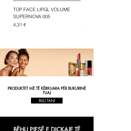
TOP FACE LIPGL VOLUME
Traka depiluese Vicotir
SUPERNOVA 005
20 cope
Price
Price
4,31 €
4,33 €
PRODUKTET MË TË KËRKUARA PËR BUKURINË
TUAJ
BLEJ TANI
BËHU PJESË E DIÇKAJE TË