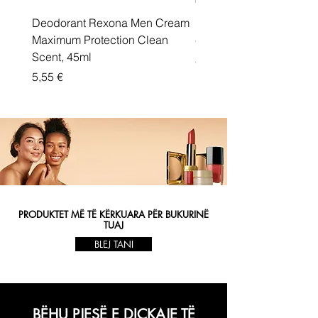
Deodorant Rexona Men Cream
Rexona maximum protec
Maximum Protection Clean
cream Active Shield
Scent, 45ml
Price
5,55 €
Price
5,55 €
PRODUKTET MË TË KËRKUARA PËR BUKURINË
TUAJ
BLEJ TANI
BËHU PJESË E DIÇKAJE TË