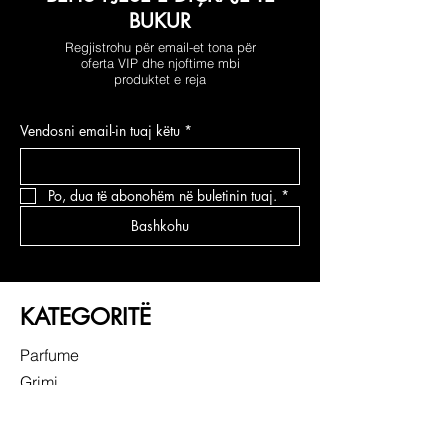
BUKUR
Regjistrohu për email-et tona për
oferta VIP dhe njoftime mbi
produktet e reja
Vendosni email-in tuaj këtu
*
Po, dua të abonohëm në buletinin tuaj.
*
Bashkohu
KATEGORITË
Parfume
Grimi
Kujdesi për fytyrën
Kujdesi për flokë