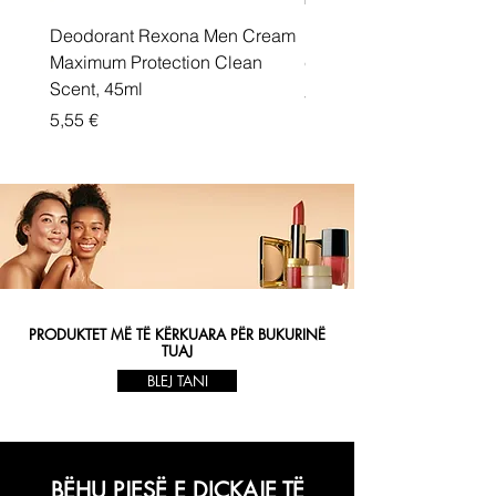
Deodorant Rexona Men Cream
Rexona maximum protec
Maximum Protection Clean
cream Active Shield
Scent, 45ml
Price
5,55 €
Price
5,55 €
PRODUKTET MË TË KËRKUARA PËR BUKURINË
TUAJ
BLEJ TANI
BËHU PJESË E DIÇKAJE TË