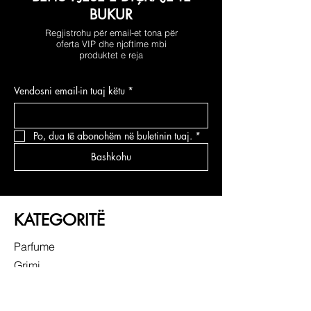
BUKUR
Regjistrohu për email-et tona për
oferta VIP dhe njoftime mbi
produktet e reja
Vendosni email-in tuaj këtu
*
Po, dua të abonohëm në buletinin tuaj.
*
Bashkohu
KATEGORITË
Parfume
Grimi
Kujdesi për fytyrën
Kujdesi për flokë