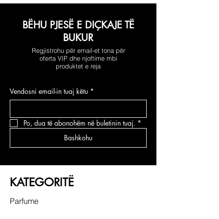
BËHU PJESË E DIÇKAJE TË
BUKUR
Regjistrohu për email-et tona për
oferta VIP dhe njoftime mbi
produktet e reja
Vendosni email-in tuaj këtu
*
Po, dua të abonohëm në buletinin tuaj.
*
Bashkohu
KATEGORITË
Parfume
Grimi