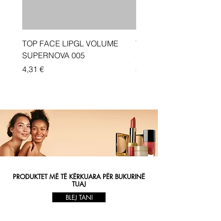
TOP FACE LIPGL VOLUME
Traka depiluese Vicotir
SUPERNOVA 005
20 cope
Price
Price
4,31 €
4,33 €
PRODUKTET MË TË KËRKUARA PËR BUKURINË
TUAJ
BLEJ TANI