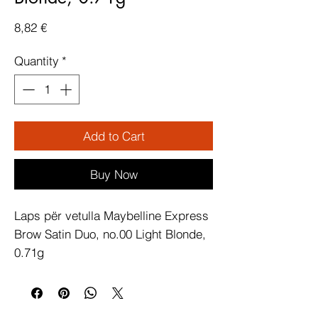
Price
8,82 €
Quantity
*
Add to Cart
Buy Now
Laps për vetulla Maybelline Express 
Brow Satin Duo, no.00 Light Blonde, 
0.71g