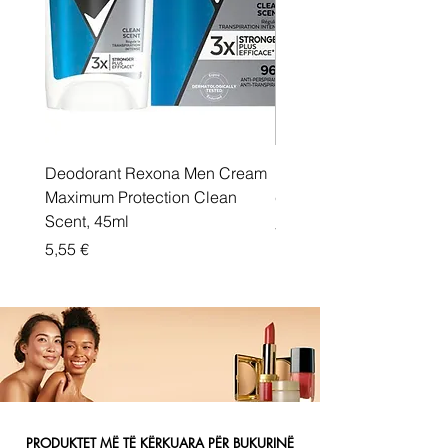
Deodorant Rexona Men Cream
Rexona maximum protec
Maximum Protection Clean
cream Active Shield
Scent, 45ml
Price
5,55 €
Price
5,55 €
PRODUKTET MË TË KËRKUARA PËR BUKURINË