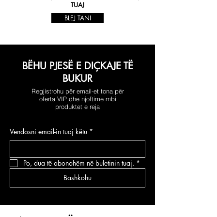
TUAJ
BLEJ TANI
BËHU PJESË E DIÇKAJE TË
BUKUR
Regjistrohu për email-et tona për
oferta VIP dhe njoftime mbi
produktet e reja
Vendosni email-in tuaj këtu
*
Po, dua të abonohëm në buletinin tuaj.
*
Bashkohu