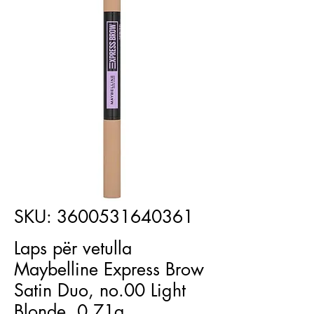
SKU: 3600531640361
Laps për vetulla
Maybelline Express Brow
Satin Duo, no.00 Light
Blonde, 0.71g