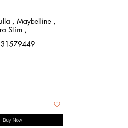
ulla , Maybelline ,
tra SLim ,
531579449
Buy Now