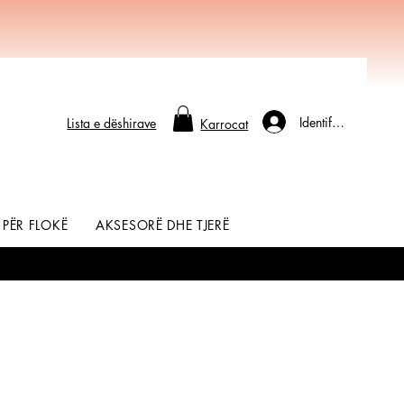
Identifikohu
Lista e dëshirave
Karrocat
 PËR FLOKË
AKSESORË DHE TJERË