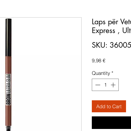
Laps për Vet
Express , Ul
SKU: 3600
Price
9,98 €
Quantity
*
Add to Cart