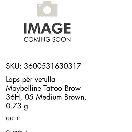
SKU: 3600531630317
Laps për vetulla
Maybelline Tattoo Brow
36H, 05 Medium Brown,
0.73 g
Price
6,60 €