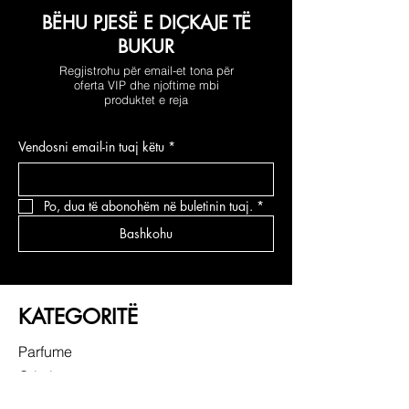
BËHU PJESË E DIÇKAJE TË
BUKUR
Regjistrohu për email-et tona për
oferta VIP dhe njoftime mbi
produktet e reja
Vendosni email-in tuaj këtu
*
Po, dua të abonohëm në buletinin tuaj.
*
Bashkohu
KATEGORITË
Parfume
Grimi
Kujdesi për fytyrën