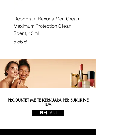
Deodorant Rexona Men Cream
Rexona maximum protec
Maximum Protection Clean
cream Active Shield
Scent, 45ml
Price
5,55 €
Price
5,55 €
PRODUKTET MË TË KËRKUARA PËR BUKURINË
TUAJ
BLEJ TANI