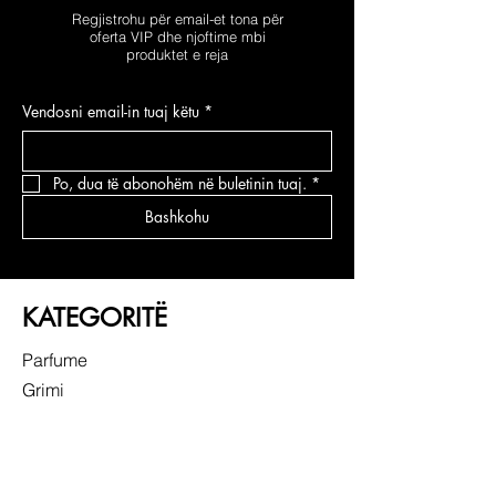
Regjistrohu për email-et tona për
oferta VIP dhe njoftime mbi
produktet e reja
Vendosni email-in tuaj këtu
*
Po, dua të abonohëm në buletinin tuaj.
*
Bashkohu
KATEGORITË
Parfume
Grimi
Kujdesi për fytyrën
Kujdesi për flokë