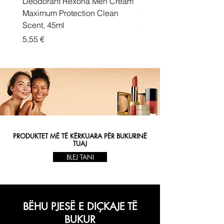
Deodorant Rexona Men Cream
Rexona maximum protec
Maximum Protection Clean
cream Active Shield
Scent, 45ml
Price
5,55 €
Price
5,55 €
PRODUKTET MË TË KËRKUARA PËR BUKURINË
TUAJ
BLEJ TANI
BËHU PJESË E DIÇKAJE TË
BUKUR