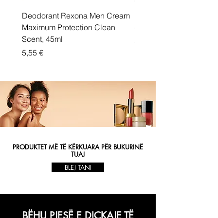
Deodorant Rexona Men Cream
Rexona maximum protec
Maximum Protection Clean
cream Active Shield
Scent, 45ml
Price
5,55 €
Price
5,55 €
PRODUKTET MË TË KËRKUARA PËR BUKURINË
TUAJ
BLEJ TANI
BËHU PJESË E DIÇKAJE TË