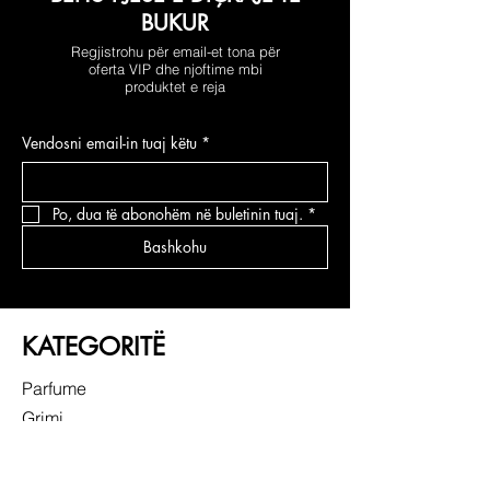
BUKUR
Regjistrohu për email-et tona për
oferta VIP dhe njoftime mbi
produktet e reja
Vendosni email-in tuaj këtu
*
Po, dua të abonohëm në buletinin tuaj.
*
Bashkohu
KATEGORITË
Parfume
Grimi
Kujdesi për fytyrën
Kujdesi për flokë