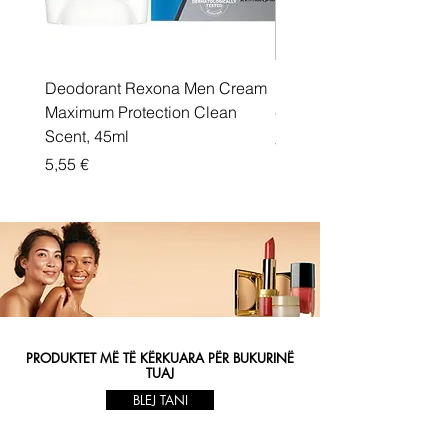
Deodorant Rexona Men Cream
Rexona maximum protec
Maximum Protection Clean
cream Active Shield
Scent, 45ml
Price
5,55 €
Price
5,55 €
PRODUKTET MË TË KËRKUARA PËR BUKURINË
TUAJ
BLEJ TANI