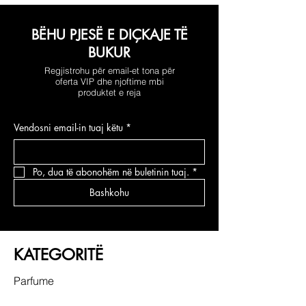
BËHU PJESË E DIÇKAJE TË
BUKUR
Regjistrohu për email-et tona për
oferta VIP dhe njoftime mbi
produktet e reja
Vendosni email-in tuaj këtu
*
Po, dua të abonohëm në buletinin tuaj.
*
Bashkohu
KATEGORITË
Parfume
Grimi