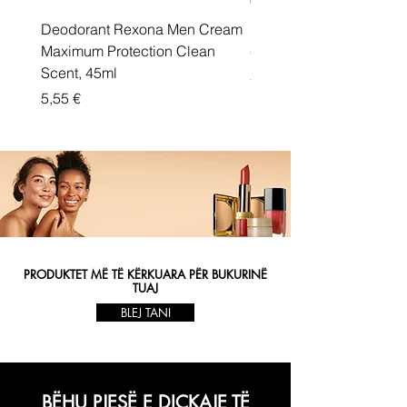
Deodorant Rexona Men Cream
Rexona maximum protec
Maximum Protection Clean
cream Active Shield
Scent, 45ml
Price
5,55 €
Price
5,55 €
PRODUKTET MË TË KËRKUARA PËR BUKURINË
TUAJ
BLEJ TANI
BËHU PJESË E DIÇKAJE TË