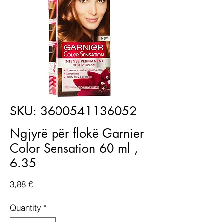
SKU: 3600541136052
Ngjyrë për flokë Garnier
Color Sensation 60 ml ,
6.35
Price
3,88 €
Quantity
*