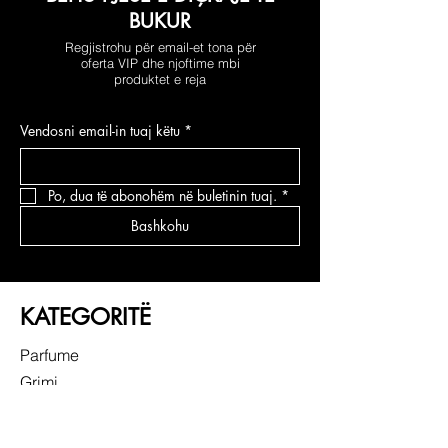
BUKUR
Regjistrohu për email-et tona për
oferta VIP dhe njoftime mbi
produktet e reja
Vendosni email-in tuaj këtu
*
Po, dua të abonohëm në buletinin tuaj.
*
Bashkohu
KATEGORITË
Parfume
Grimi
Kujdesi për fytyrën
Kujdesi për flokë