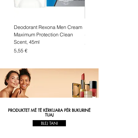
Deodorant Rexona Men Cream
Rexona maximum protec
Maximum Protection Clean
cream Active Shield
Scent, 45ml
Price
5,55 €
Price
5,55 €
PRODUKTET MË TË KËRKUARA PËR BUKURINË
TUAJ
BLEJ TANI