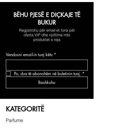
BËHU PJESË E DIÇKAJE TË
BUKUR
Regjistrohu për email-et tona për
oferta VIP dhe njoftime mbi
produktet e reja
Vendosni email-in tuaj këtu
*
Po, dua të abonohëm në buletinin tuaj.
*
Bashkohu
KATEGORITË
Parfume
Grimi