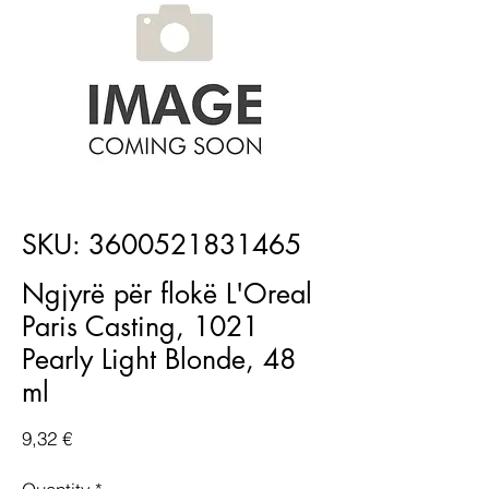
SKU: 3600521831465
Ngjyrë për flokë L'Oreal
Paris Casting, 1021
Pearly Light Blonde, 48
ml
Price
9,32 €