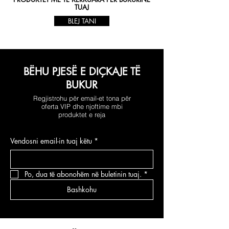
TUAJ
BLEJ TANI
BËHU PJESË E DIÇKAJE TË
BUKUR
Regjistrohu për email-et tona për
oferta VIP dhe njoftime mbi
produktet e reja
Vendosni email-in tuaj këtu
*
Po, dua të abonohëm në buletinin tuaj.
*
Bashkohu