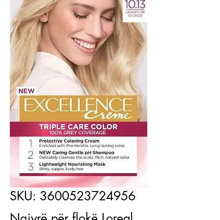
SKU: 3600523724956
Ngjyrë për flokë Loreal