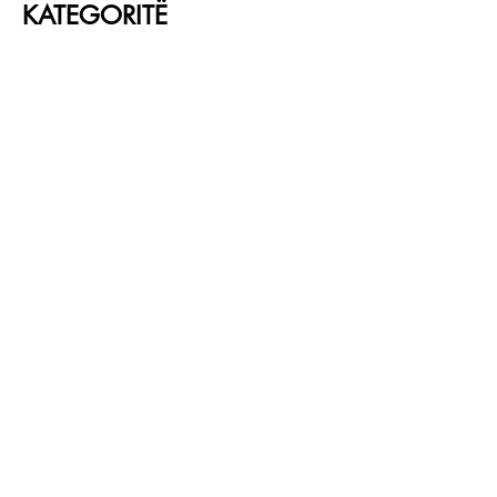
KATEGORITË
Parfume
Grimi
Kujdesi për fytyrën
Kujdesi për flokë
LIDHJE TË SHPEJTA
RRETH NESH
SHËRBIMI NDAJ KLIENTIT
NDJEK
Instagram
Facebook