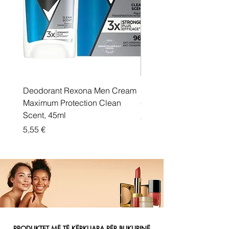
Deodorant Rexona Men Cream
Rexona maximum protec
Maximum Protection Clean
cream Active Shield
Scent, 45ml
Price
5,55 €
Price
5,55 €
PRODUKTET MË TË KËRKUARA PËR BUKURINË