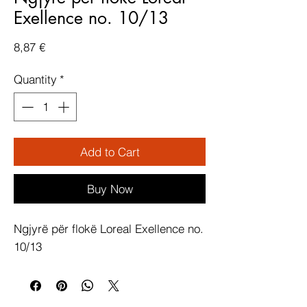
Exellence no. 10/13
Price
8,87 €
Quantity
*
Add to Cart
Buy Now
Ngjyrë për flokë Loreal Exellence no. 
10/13