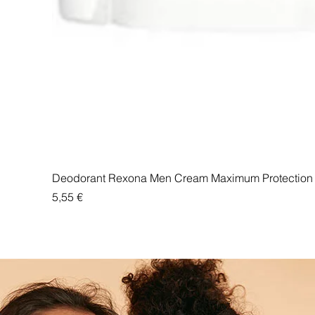
Deodorant Rexona Men Cream Maximum Protection 
Price
5,55 €