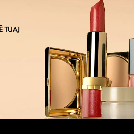
Ë TUAJ