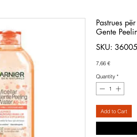
Pastrues për
Gente Peeli
SKU: 3600
Price
7,66 €
Quantity
*
Add to Cart