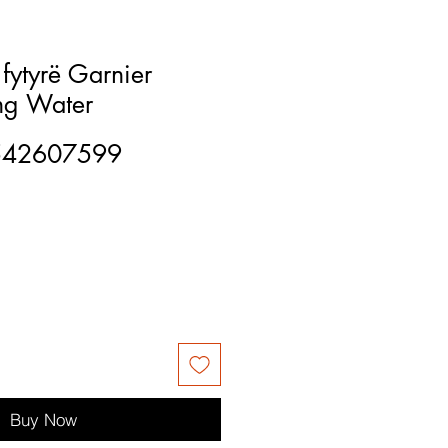
 fytyrë Garnier
ng Water
542607599
Buy Now