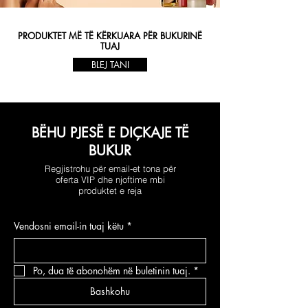
PRODUKTET MË TË KËRKUARA PËR BUKURINË
TUAJ
BLEJ TANI
BËHU PJESË E DIÇKAJE TË
BUKUR
Regjistrohu për email-et tona për
oferta VIP dhe njoftime mbi
produktet e reja
Vendosni email-in tuaj këtu
*
Po, dua të abonohëm në buletinin tuaj.
*
Bashkohu