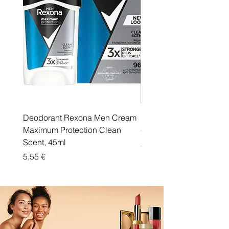
Deodorant Rexona Men Cream
Rexona maximum protec
Maximum Protection Clean
cream Active Shield
Scent, 45ml
Price
5,55 €
Price
5,55 €