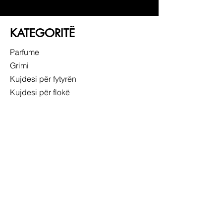
KATEGORITË
Parfume
Grimi
Kujdesi për fytyrën
Kujdesi për flokë
LIDHJE TË SHPEJTA
RRETH NESH
SHËRBIMI NDAJ KLIENTIT
NDJEK