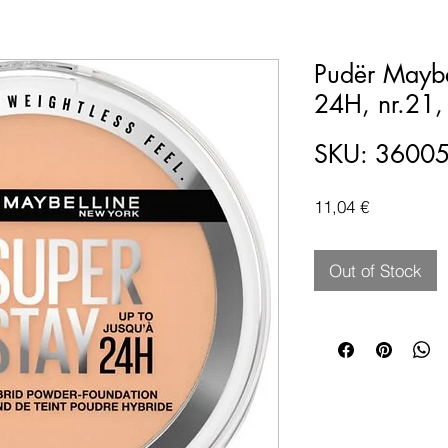
Pudër Maybe
24H, nr.21,
SKU: 3600
Price
11,04 €
Out of Stock