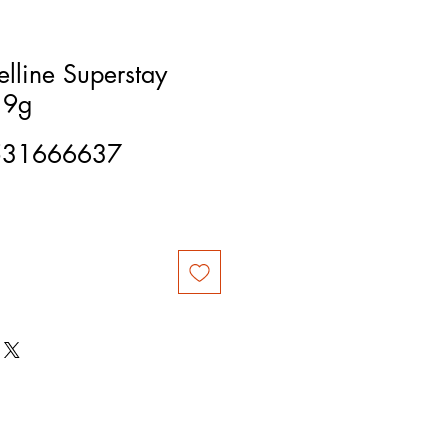
lline Superstay
 9g
531666637