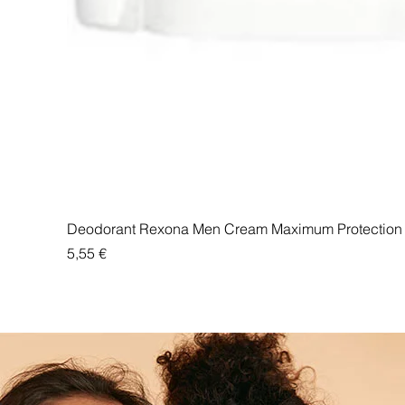
Deodorant Rexona Men Cream Maximum Protection 
Price
5,55 €