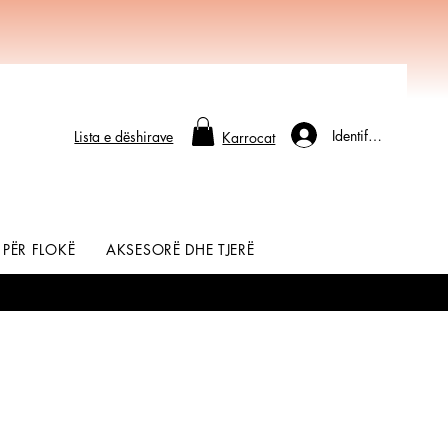
Identifikohu
Lista e dëshirave
Karrocat
 PËR FLOKË
AKSESORË DHE TJERË