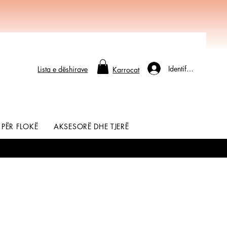
Identifikohu
Lista e dëshirave
Karrocat
 PËR FLOKË
AKSESORË DHE TJERË