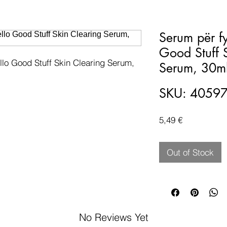
Serum për fy
Good Stuff 
lo Good Stuff Skin Clearing Serum, 
Serum, 30m
SKU: 4059
Price
5,49 €
Out of Stock
No Reviews Yet