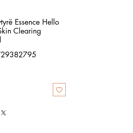
tyrë Essence Hello
Skin Clearing
l
729382795