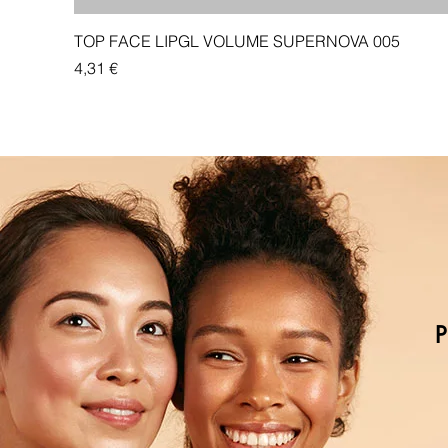
TOP FACE LIPGL VOLUME SUPERNOVA 005
Price
4,31 €
P