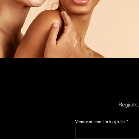
Regjistr
Vendosni email-in tuaj këtu
*