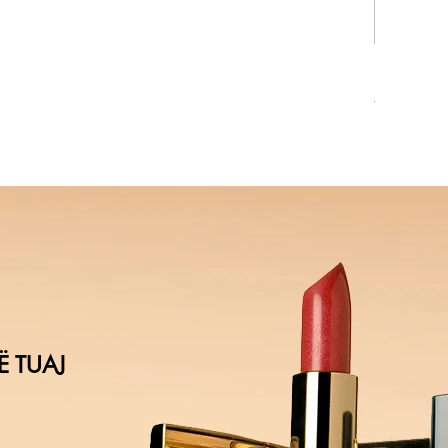
Rexona ma
Price
5,55 €
Ë TUAJ