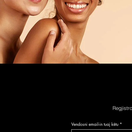
Regjistr
Vendosni email-in tuaj këtu
*