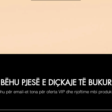
BËHU PJESË E DIÇKAJE TË BUKUR
ohu për email-et tona për oferta VIP dhe njoftime mbi produkt