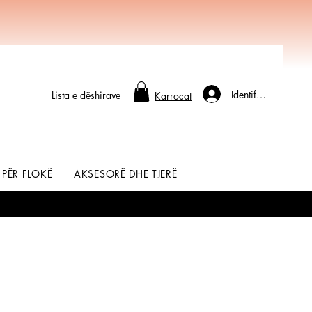
Identifikohu
Lista e dëshirave
Karrocat
 PËR FLOKË
AKSESORË DHE TJERË