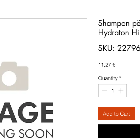
Shampon për
Hydraton Hi
SKU: 2279
Price
11,27 €
Quantity
*
Add to Cart