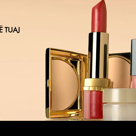
Ë TUAJ