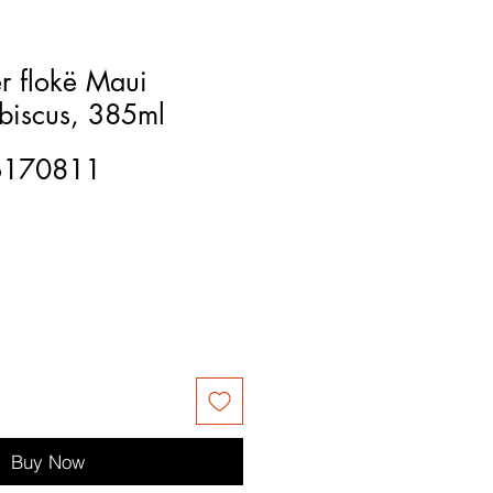
 flokë Maui
biscus, 385ml
6170811
Buy Now