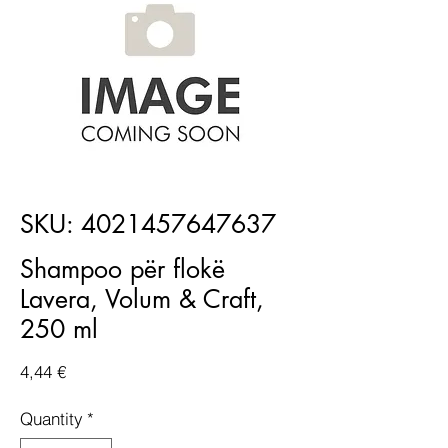
SKU: 4021457647637
Shampoo për flokë
Lavera, Volum & Craft,
250 ml
Price
4,44 €
Quantity
*