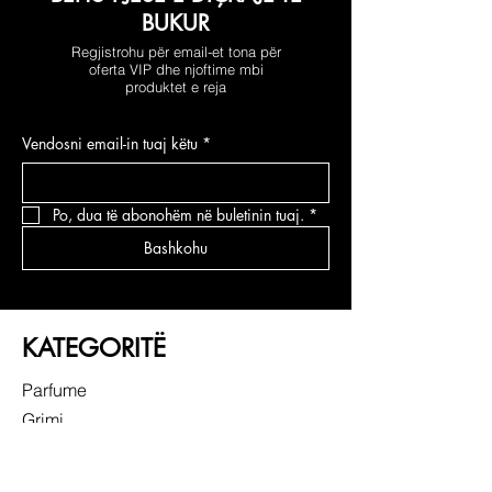
BUKUR
Regjistrohu për email-et tona për
oferta VIP dhe njoftime mbi
produktet e reja
Vendosni email-in tuaj këtu
*
Po, dua të abonohëm në buletinin tuaj.
*
Bashkohu
KATEGORITË
Parfume
Grimi
Kujdesi për fytyrën
Kujdesi për flokë