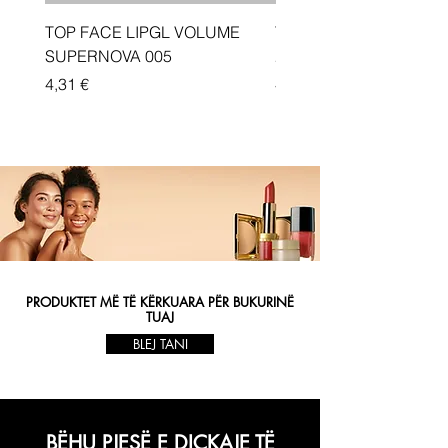
TOP FACE LIPGL VOLUME
Traka depiluese Vicotir
SUPERNOVA 005
20 cope
Price
Price
4,31 €
4,33 €
PRODUKTET MË TË KËRKUARA PËR BUKURINË
TUAJ
BLEJ TANI
BËHU PJESË E DIÇKAJE TË