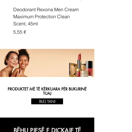
Deodorant Rexona Men Cream
Rexona maximum protec
Maximum Protection Clean
cream Active Shield
Scent, 45ml
Price
5,55 €
Price
5,55 €
PRODUKTET MË TË KËRKUARA PËR BUKURINË
TUAJ
BLEJ TANI
BËHU PJESË E DIÇKAJE TË