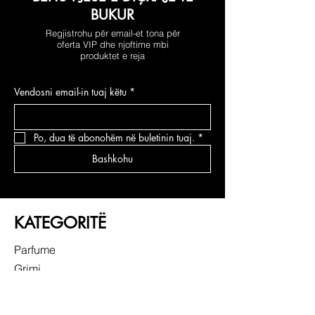
BUKUR
Regjistrohu për email-et tona për
oferta VIP dhe njoftime mbi
produktet e reja
Vendosni email-in tuaj këtu
*
Po, dua të abonohëm në buletinin tuaj.
*
Bashkohu
KATEGORITË
Parfume
Grimi
Kujdesi për fytyrën
Kujdesi për flokë