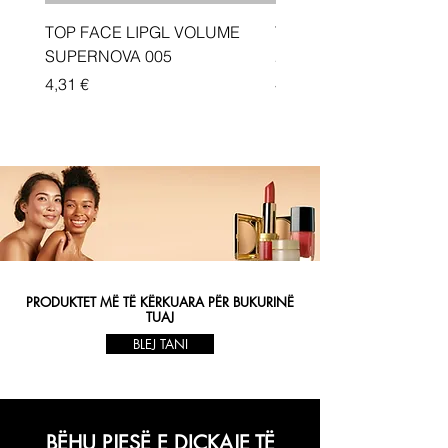
TOP FACE LIPGL VOLUME
Traka depiluese Vicotir
SUPERNOVA 005
20 cope
Price
Price
4,31 €
4,33 €
PRODUKTET MË TË KËRKUARA PËR BUKURINË
TUAJ
BLEJ TANI
BËHU PJESË E DIÇKAJE TË