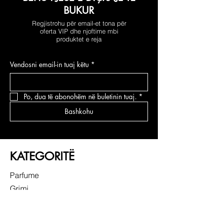
BUKUR
Regjistrohu për email-et tona për
oferta VIP dhe njoftime mbi
produktet e reja
Vendosni email-in tuaj këtu
*
Po, dua të abonohëm në buletinin tuaj.
*
Bashkohu
KATEGORITË
Parfume
Grimi
Kujdesi për fytyrën
Kujdesi për flokë