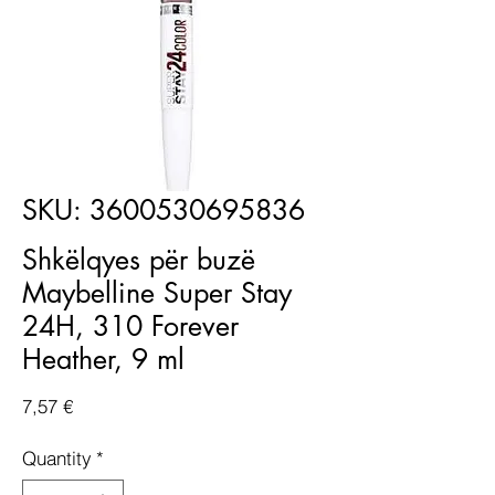
SKU: 3600530695836
Shkëlqyes për buzë
Maybelline Super Stay
24H, 310 Forever
Heather, 9 ml
Price
7,57 €
Quantity
*