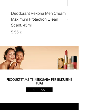
Deodorant Rexona Men Cream
Rexona maximum protec
Maximum Protection Clean
cream Active Shield
Scent, 45ml
Price
5,55 €
Price
5,55 €
PRODUKTET MË TË KËRKUARA PËR BUKURINË
TUAJ
BLEJ TANI