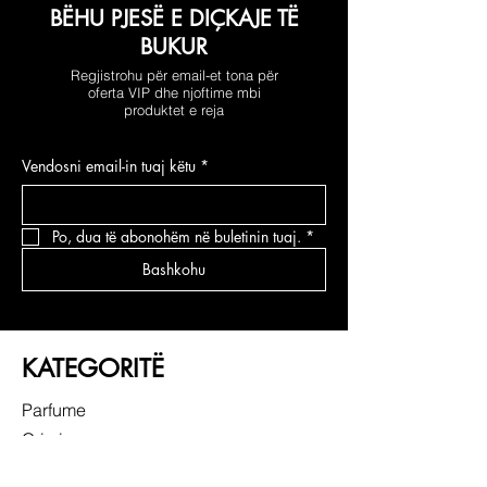
BËHU PJESË E DIÇKAJE TË
BUKUR
Regjistrohu për email-et tona për
oferta VIP dhe njoftime mbi
produktet e reja
Vendosni email-in tuaj këtu
*
Po, dua të abonohëm në buletinin tuaj.
*
Bashkohu
KATEGORITË
Parfume
Grimi
Kujdesi për fytyrën