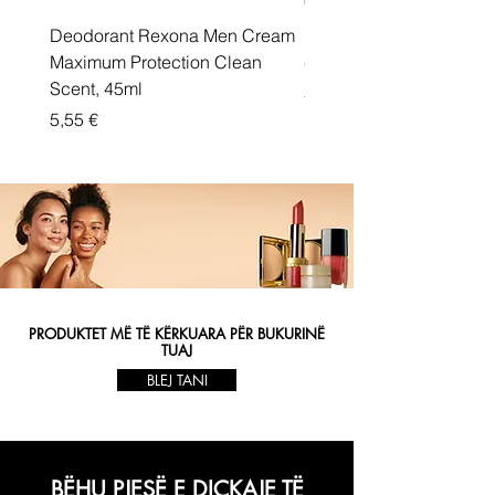
Deodorant Rexona Men Cream
Rexona maximum protec
Maximum Protection Clean
cream Active Shield
Scent, 45ml
Price
5,55 €
Price
5,55 €
PRODUKTET MË TË KËRKUARA PËR BUKURINË
TUAJ
BLEJ TANI
BËHU PJESË E DIÇKAJE TË