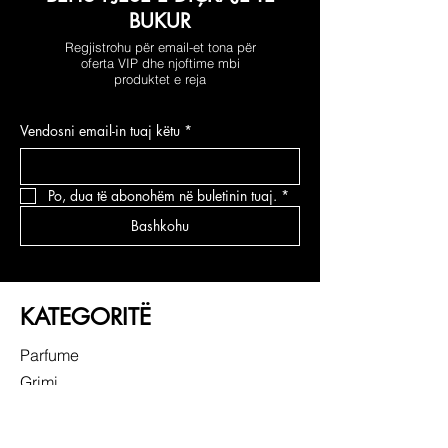
BUKUR
Regjistrohu për email-et tona për
oferta VIP dhe njoftime mbi
produktet e reja
Vendosni email-in tuaj këtu
*
Po, dua të abonohëm në buletinin tuaj.
*
Bashkohu
KATEGORITË
Parfume
Grimi
Kujdesi për fytyrën
Kujdesi për flokë