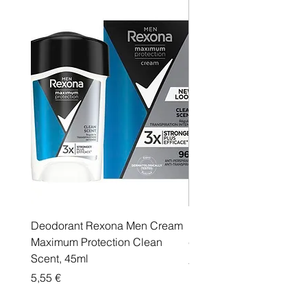
Deodorant Rexona Men Cream
Rexona maximum protec
Maximum Protection Clean
cream Active Shield
Scent, 45ml
Price
5,55 €
Price
5,55 €