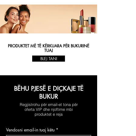
PRODUKTET MË TË KËRKUARA PËR BUKURINË
TUAJ
BLEJ TANI
BËHU PJESË E DIÇKAJE TË
BUKUR
Regjistrohu për email-et tona për
oferta VIP dhe njoftime mbi
produktet e reja
Vendosni email-in tuaj këtu
*