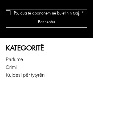
Po, dua të abonohëm në buletinin tuaj.
*
Bashkohu
KATEGORITË
Parfume
Grimi
Kujdesi për fytyrën
Kujdesi për flokë
LIDHJE TË SHPEJTA
RRETH NESH